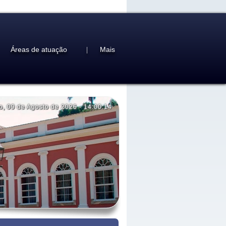
Áreas de atuação
Mais
|
o
,
09 de Agosto de 2026
-
14:00:14