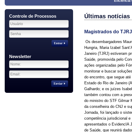
Eficiênci
Últimas notícias
Controle de Processos
Magistrados do TJRJ 
Os desembargadores Mauro 
Entrar
Hungria, Maria Izabel Sant
Janeiro (TJRJ) estiveram pre
Newsletter
Saúde, promovida pelo Cons
ações organizadas pelo Fór
monitorar e buscar soluçõe
do encontro, que segue até 
Estado do Rio de Janeiro (
Enviar
Galhardo; e os juízes Isabe
também contou com a prese
do ministro do STF Gilmar 
da conselheira do CNJ e sup
Jornada, foi lançado o sist
competência jurisdicional 
apresentados o EvidencIA Jud
de Saúde, que reunirá dado